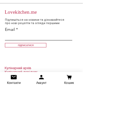
Lovekitchen.me
Підпишіться на новини та дізнавайтеся
про нові рецепти та огляди першими
Email
підписатися
Кулінарний архів
Кулінарний довідник
Огляди
Події
Контакти
Акаунт
Кошик
Ресторани
Рецепти
Про блог
Співпраця
Оплата та доставка
Повернення
Умови використання