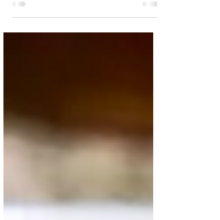
Налисники тоненькі з цілозернового
борошна (рецепт без яєць)