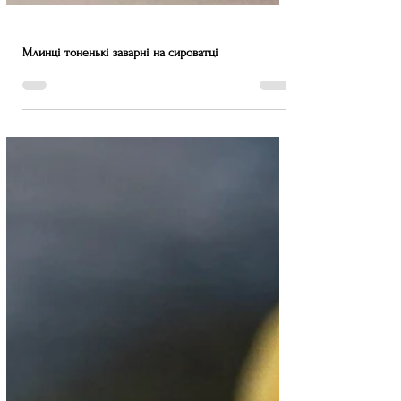
Млинці тоненькі заварні на сироватці