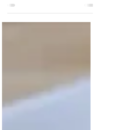
Моцарела, бурата і страчатела: чим
відрізняються і що це за сири