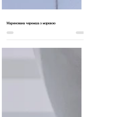
Маринована черемша з морквою