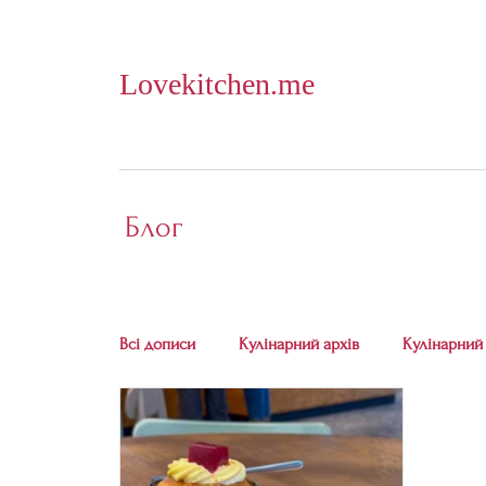
Lovekitchen.me
Блог
Всі дописи
Кулінарний архів
Кулінарний