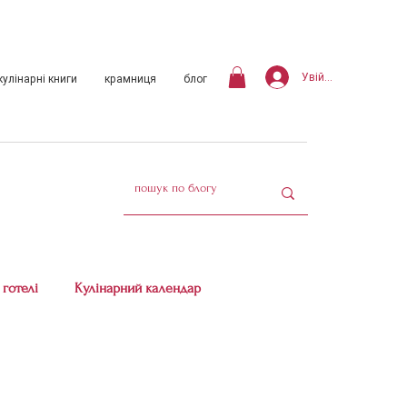
Увійти
кулінарні книги
крамниця
блог
 готелі
Кулінарний календар