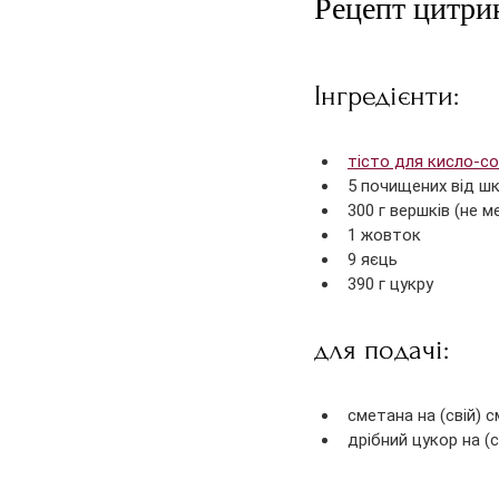
Рецепт цитри
Інгредієнти:
тісто для кисло-со
5 почищених від ш
300 г вершків (не 
1 жовток
9 яєць
390 г цукру
для подачі:
сметана на (свій) 
дрібний цукор на (с