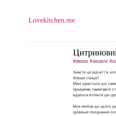
Lovekitchen.me
Цитринови
#пироги
#десерти
#со
Знаєте це відчуття, ко
більше сонця? 
Мені здається, що саме 
придумав, намагався ст
вдалося втілити цю іде
Моя любов до цього де
ідеальне поєднання со