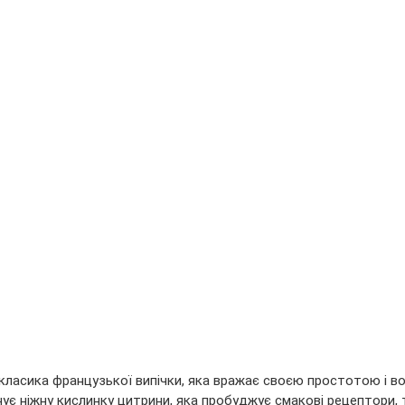
класика французької випічки, яка вражає своєю простотою і в
нує ніжну кислинку цитрини, яка пробуджує смакові рецептори, 