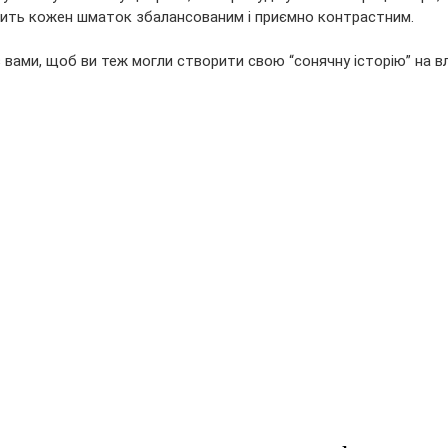
бить кожен шматок збалансованим і приємно контрастним. 
вами, щоб ви теж могли створити свою “сонячну історію” на вла