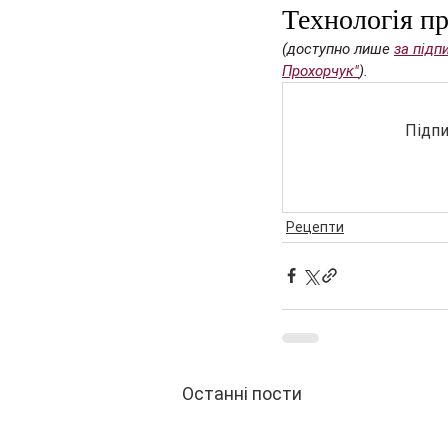
Технологія п
(доступно лише 
за підп
Прохорчук"
).
Підпи
Рецепти
Останні пости