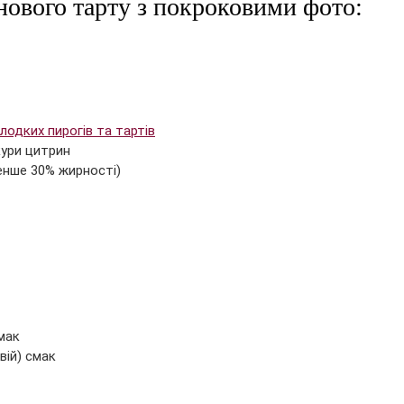
нового тарту з покроковими фото:
лодких пирогів та тартів
кури цитрин
менше 30% жирності) 
смак
вій) смак