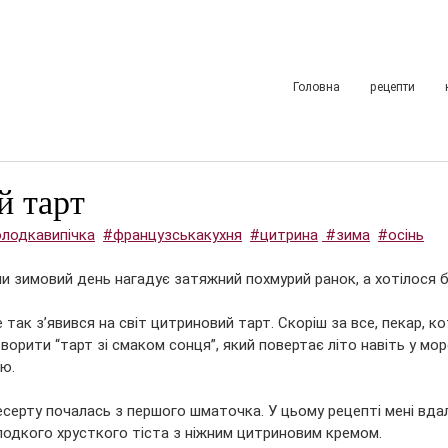
Головна
рецепти
й тарт
лодкавипічка
#французськакухня
#цитрина
 #зима
#осінь
ли зимовий день нагадує затяжний похмурий ранок, а хотілося б
так з’явився на світ цитриновий тарт. Скоріш за все, пекар, ко
ворити “тарт зі смаком сонця”, який повертає літо навіть у мор
ю. 
серту почалась з першого шматочка. У цьому рецепті мені вда
лодкого хрусткого тіста з ніжним цитриновим кремом. 