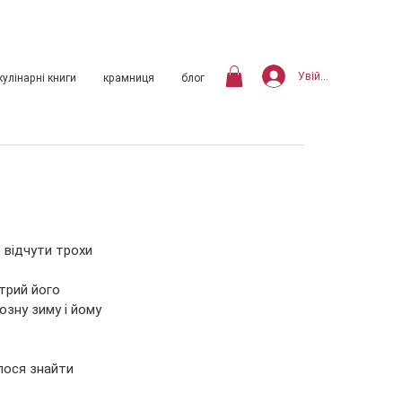
Увійти
кулінарні книги
крамниця
блог
 відчути трохи 
трий його 
озну зиму і йому 
лося знайти 