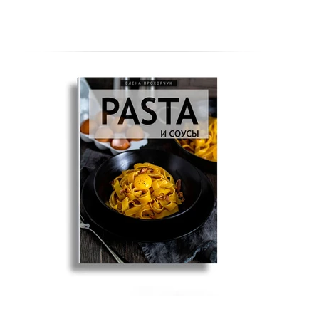
Швидкий пиріг з яблуками