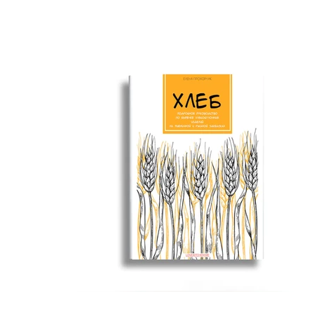
Домашні вафлі (рецепт для
вафельниці)