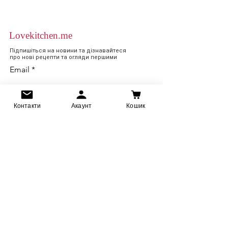
Lovekitchen.me
Підпишіться на новини та дізнавайтеся
про нові рецепти та огляди першими
Email
підписатися
Контакти
Акаунт
Кошик
Кулінарний архів
Кулінарний довідник
Огляди
Події
Ресторани
Рецепти
Про блог
Співпраця
Оплата та доставка