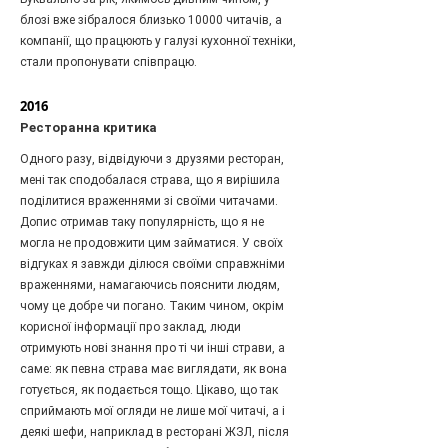
блозі вже зібралося близько 10000 читачів, а
компанії, що працюють у галузі кухонної техніки,
стали пропонувати співпрацю.
2016
Ресторанна критика
Одного разу, відвідуючи з друзями ресторан,
мені так сподобалася страва, що я вирішила
поділитися враженнями зі своїми читачами.
Допис отримав таку популярність, що я не
могла не продовжити цим займатися. У своїх
відгуках я завжди ділюся своїми справжніми
враженнями, намагаючись пояснити людям,
чому це добре чи погано. Таким чином, окрім
корисної інформації про заклад, люди
отримують нові знання про ті чи інші страви, а
саме: як певна страва має виглядати, як вона
готується, як подається тощо. Цікаво, що так
сприймають мої огляди не лише мої читачі, а і
деякі шефи, наприклад в ресторані ЖЗЛ, після