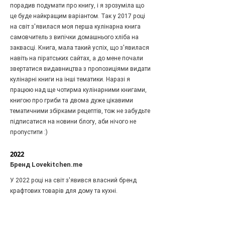
порадив подумати про книгу, і я зрозуміла що
це буде найкращим варіантом. Так у 2017 році
на світ з'явилася моя перша кулінарна книга
самовчитель з випічки домашнього хліба на
заквасці. Книга, мала такий успіх, що з'явилася
навіть на піратських сайтах, а до мене почали
звертатися видавництва з пропозиціями видати
кулінарні книги на інші тематики. Наразі я
працюю над ще чотирма кулінарними книгами,
книгою про гриби та двома дуже цікавими
тематичними збірками рецептів, тож не забудьте
підписатися на новини блогу, аби нічого не
пропустити :)
2022
Бренд Lovekitchen.me
У 2022 році на світ з'явився власний бренд
крафтових товарів для дому та кухні.