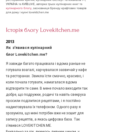
УКРАЇНА та КИЇВ.LIVE, авторка трьох кулінарних книг та
кулінарного блогу
, засновниця бренду крафтових товарів
для дому і кухні lovekitchen.me
Історія блогу Lovekitchen.me
2013
Як з'явився кулінарний
блог Lovekitchen.me?
Я завжди багато працювала і вдома раніше не
готувала взагалі, харчувалася зазвичай у кафе
та ресторанах. Звикла їсти смачно, красиво, і
коли почала готувати, намагалася вдома
відтворити те саме. В мене почало виходити так
добре, що подружки, родичі та навіть свекруха
просили поділитися рецептами, і я постійно
надиктовувала їх телефоном. Одного разу я
зрозуміла, що мені потрібен вже не зошит для
запису рецептів, а якась цифрова база. Так
з’явився LOVEKITCHEN.ME.
Б
уквально за рік, якимось дивним чином, у