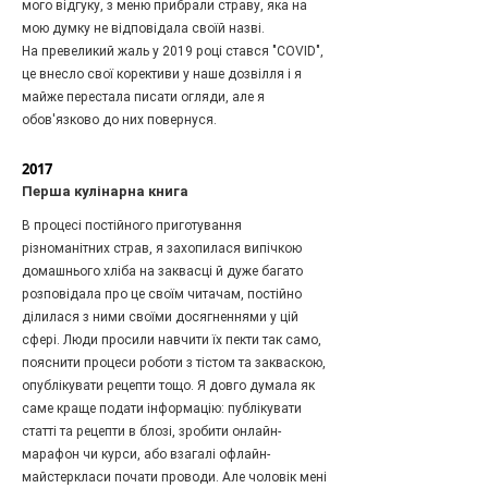
мого відгуку, з меню прибрали страву, яка на
мою думку не відповідала своїй назві.
На превеликий жаль у 2019 році стався "COVID",
це внесло свої корективи у наше дозвілля і я
майже перестала писати огляди, але я
обов'язково до них повернуся.
2017
Перша кулінарна книга
В процесі постійного приготування
різноманітних страв, я захопилася випічкою
домашнього хліба на заквасці й дуже багато
розповідала про це своїм читачам, постійно
ділилася з ними своїми досягненнями у цій
сфері. Люди просили навчити їх пекти так само,
пояснити процеси роботи з тістом та закваскою,
опублікувати рецепти тощо. Я довго думала як
саме краще подати інформацію: публікувати
статті та рецепти в блозі, зробити онлайн-
марафон чи курси, або взагалі офлайн-
майстеркласи почати проводи. Але чоловік мені