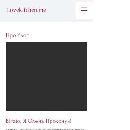
Lovekitchen.me
Про блог
Вітаю, Я Олена Прохочук!
ресторанний критик, кулінарний експерт телеканалів 1+1,