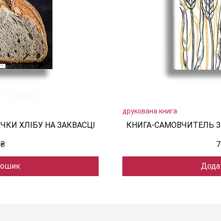
регляд
друкована книга
Швидк
ЧКИ ХЛІБУ НА ЗАКВАСЦІ
КНИГА-САМОВЧИТЕЛЬ З 
Ц
 ₴
7
кошик
Дода