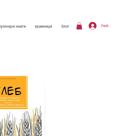
Увійти
кулінарні книги
крамниця
блог