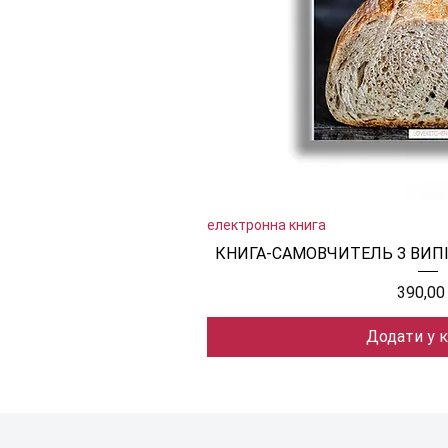
електронна книга
Швидкий пе
КНИГА-САМОВЧИТЕЛЬ З ВИПІ
Ціна
390,00
Додати у 