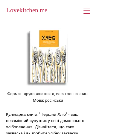
Lovekitchen.me
Формат: друкована книга, електронна книга
Мова: російська
Кулінарна книга "Перший Хліб" - ваш 
незамінний супутник у світі домашнього 
хлібопечення. Дізнайтеся, що таке 
закваска і як зробити хлібну закваску 