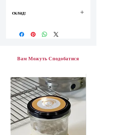
склад:
пелюстки троянди
цукор
цитриновий сік
вода
Вам Можуть Сподобатися