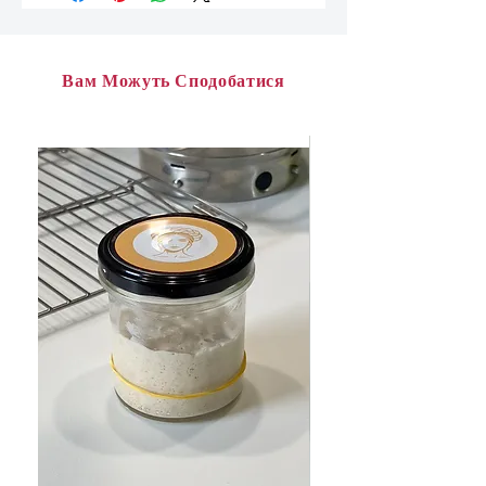
натуральний мед
сіль (сіль додається лише для
стабілізації смаку, і не робить
варення солоним)
Вам Можуть Сподобатися