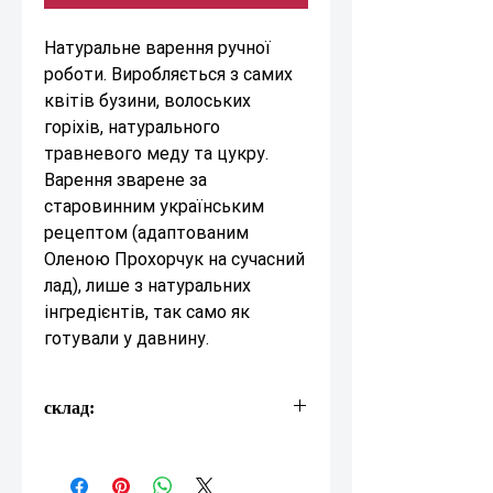
Натуральне варення ручної
роботи. Виробляється з самих
квітів бузини, волоських
горіхів, натурального
травневого меду та цукру.
Варення зварене за
старовинним українським
рецептом (адаптованим
Оленою Прохорчук на сучасний
лад), лише з натуральних
інгредієнтів, так само як
готували у давнину.
склад:
цвіт бузини
волоські горіхи