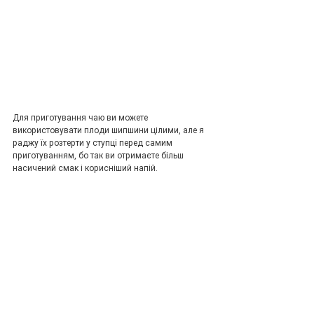
Для приготування чаю ви можете 
використовувати плоди шипшини цілими, але я 
раджу їх розтерти у ступці перед самим 
приготуванням, бо так ви отримаєте більш 
насичений смак і корисніший напій. 