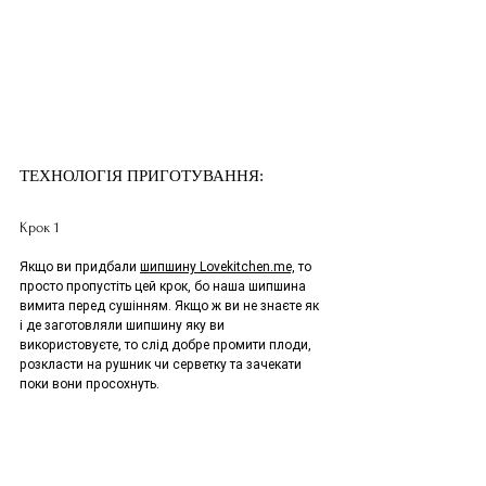
ТЕХНОЛОГІЯ ПРИГОТУВАННЯ:
Крок 1
Якщо ви придбали 
шипшину Lovekitchen.me,
 то 
просто пропустіть цей крок, бо наша шипшина 
вимита перед сушінням. Якщо ж ви не знаєте як 
і де заготовляли шипшину яку ви 
використовуєте, то слід добре промити плоди, 
розкласти на рушник чи серветку та зачекати 
поки вони просохнуть.