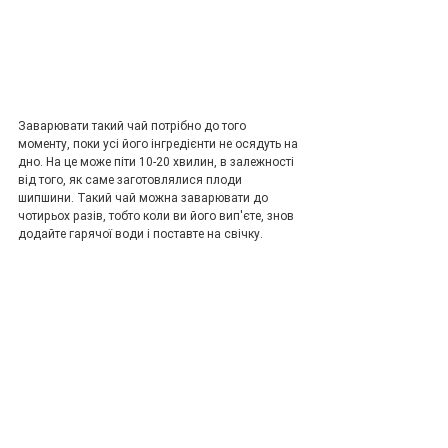
Заварювати такий чай потрібно до того 
моменту, поки усі його інгредієнти не осядуть на 
дно. На це може піти 10-20 хвилин, в залежності 
від того, як саме заготовлялися плоди 
шипшини. Такий чай можна заварювати до 
чотирьох разів, тобто коли ви його вип'єте, знов 
додайте гарячої води і поставте на свічку.