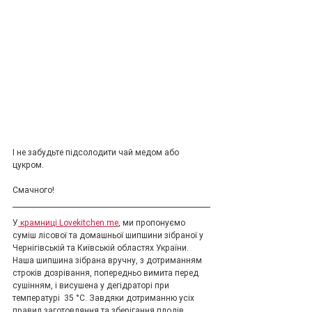
І не забудьте підсолодити чай медом або 
цукром.
Смачного!
У
 крамниці Lovekitchen.me
, ми пропонуємо 
суміш лісової та домашньої шипшини зібраної у 
Чернігівській та Київській областях України. 
Наша шипшина зібрана вручну, з дотриманням 
строків дозрівання, попередньо вимита перед 
сушінням, і висушена у дегідраторі при 
температурі  35 °C. Завдяки дотриманню усіх 
правил заготовляння та зберігання плодів 