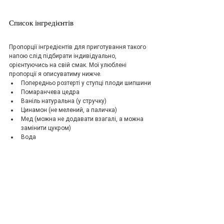
Список інгредієнтів
Пропорції інгредієнтів для приготування такого 
напою слід підбирати індивідуально, 
орієнтуючись на свій смак. Мої улюблені 
пропорції я описуватиму нижче.
Попередньо розтерті у ступці плоди шипшини
Помаранчева цедра
Ваніль натуральна (у стручку)
Цинамон (не мелений, а паличка)
Мед (можна не додавати взагалі, а можна 
замінити цукром)
Вода