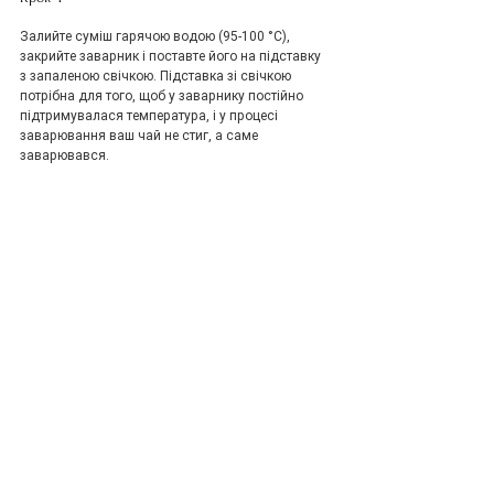
Залийте суміш гарячою водою (95-100 °C), 
закрийте заварник і поставте його на підставку 
з запаленою свічкою. Підставка зі свічкою 
потрібна для того, щоб у заварнику постійно 
підтримувалася температура, і у процесі 
заварювання ваш чай не стиг, а саме 
заварювався. 