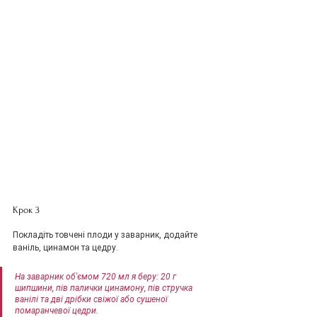
Крок 3
Покладіть товчені плоди у заварник, додайте 
ваніль, цинамон та цедру.
На заварник об'ємом 720 мл я беру: 20 г 
шипшини, пів палички цинамону, пів стручка 
ванілі та дві дрібки свіжої або сушеної 
помаранчевої цедри.