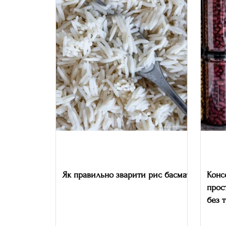
Як правильно зварити рис басматі
Конс
прос
без 