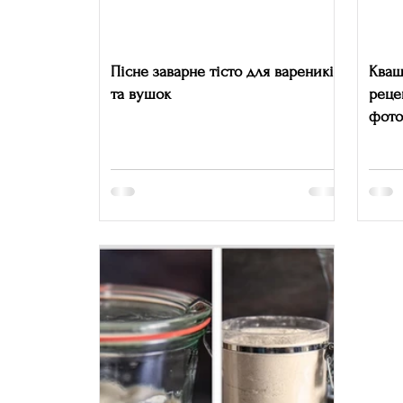
Пісне заварне тісто для вареників
Кваш
та вушок
реце
фото