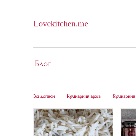
Lovekitchen.me
Блог
Всі дописи
Кулінарний архів
Кулінарний