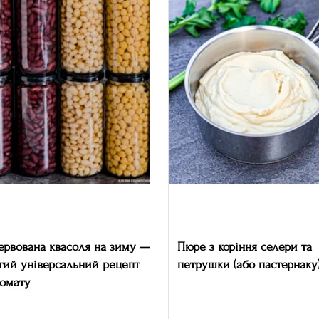
ервована квасоля на зиму —
Пюре з коріння селери та
тий універсальний рецепт
петрушки (або пастернаку
томату