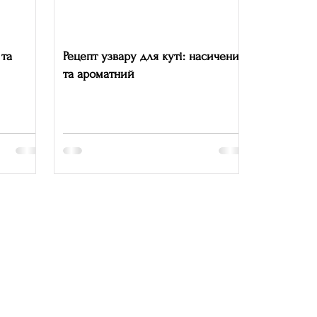
 та
Рецепт узвару для куті: насичений
та ароматний