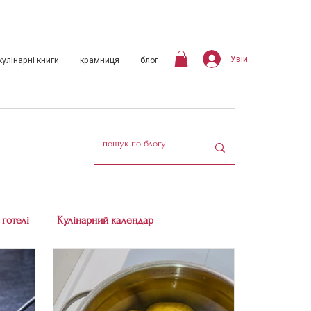
Увійти
кулінарні книги
крамниця
блог
 готелі
Кулінарний календар