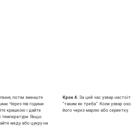
піння, потім зменште 
Крок 4. 
За цей час узвар настоїть
дини. Через пів години 
"таким як треба". Коли узвар охо
йте кришкою і дайте 
його через марлю або серветку.
ї температури. Якщо 
айте меду або цукру на 