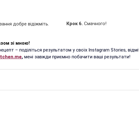
Крок 6. 
Смачного!
вання добре відіжміть.
зом зі мною!
цепт – поділіться результатом у своїх Instagram Stories, відмі
itchen.me
,
 мені завжди приємно побачити ваші результати!