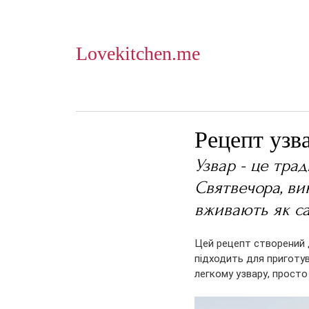
Lovekitchen.me
Рецепт узв
Узвар - це тра
Святвечора, ви
вживають як са
Цей рецепт створений д
підходить для приготув
легкому узвару, прост