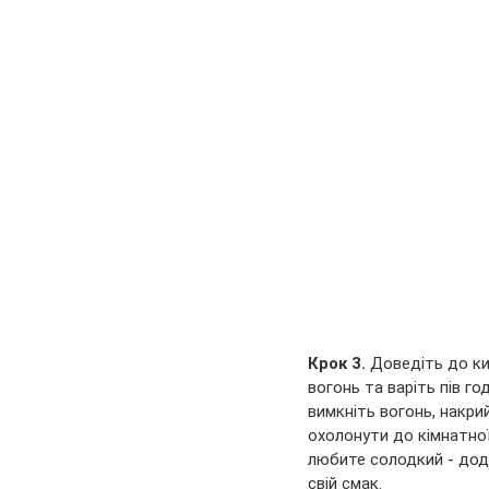
Крок 3. 
Доведіть до ки
вогонь та варіть пів го
вимкніть вогонь, накри
охолонути до кімнатно
любите солодкий - дод
свій смак.