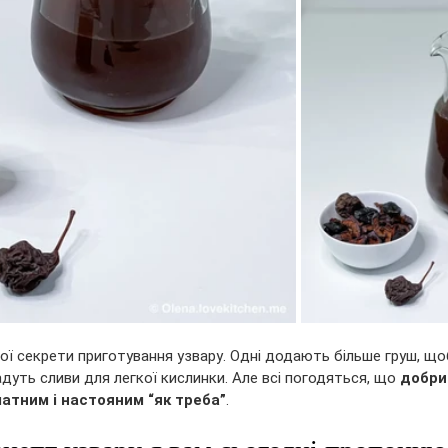
вої секрети приготування узвару. Одні додають більше груш, щ
адуть сливи для легкої кислинки. Але всі погодяться, що 
добри
атним і настояним “як треба”
. 