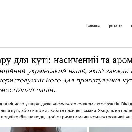
Головна
рецепти
ару для куті: насичений та аро
диційний український напій, який завжди 
користовуючи його для приготування кут
мостійний напій. 
ля міцного узвару, дуже насиченого смаком сухофруктів. Він і
ання куті, або якщо ви любите насичені смаки. Якщо ж ви нада
о додайте більше води, щоб отримати менш концентрований нап