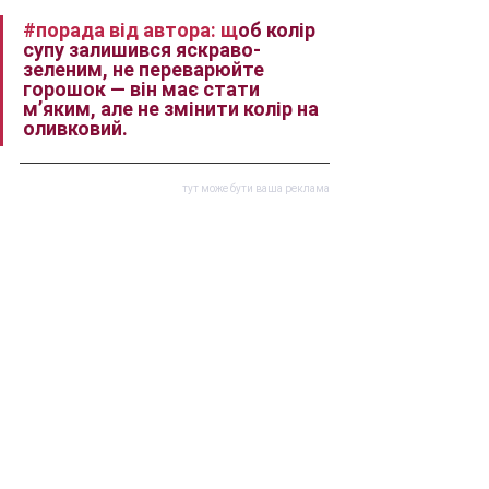
#порада
 від автора:
щ
об колір 
супу залишився яскраво-
зеленим, не переварюйте 
горошок — він має стати 
м’яким, але не змінити колір на 
оливковий.
тут може бути ваша реклама