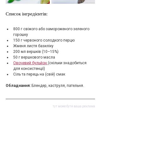
Список інгредієнтів:
800 г свіжого або замороженого зеленого 
горошку
150 г червоного солодкого перцю
Жменя листя базиліку
200 мл вершків (10–15%)
50 г вершкового масла
Овочевий бульйон 
(скільки знадобиться 
для консистенції)
Сіль та перець на (свій) смак
Обладнання: 
Блендер, каструля, пательня.
тут може бути ваша реклама