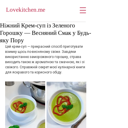
Lovekitchen.me
Ніжний Крем-суп із Зеленого
Горошку — Весняний Смак у Будь-
яку Пору
Цей крем-суп — прекрасний спосіб приготувати 
взимку щось по-весняному свіже. Завдяки 
використанню замороженого горошку, страва 
виходить такою ж ароматною та смачною, як і зі 
свіжого. Справжній секрет моєї кулінарної книги 
для яскравого та корисного обіду.