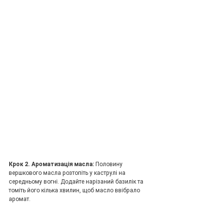
Крок 2. Ароматизація масла: 
Половину 
вершкового масла розтопіть у каструлі на 
середньому вогні. Додайте нарізаний базилік та 
томіть його кілька хвилин, щоб масло ввібрало 
аромат.