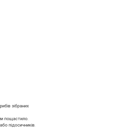
рибів зібраних 
ми пощастило.  
 або підосичників.