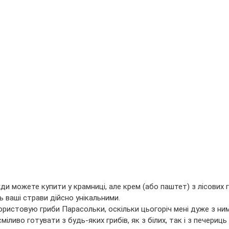
ди можете купити у крамниці, але крем (або паштет) з лісових г
 ваші страви дійсно унікальними.
ористовую гриби Парасольки, оскільки цьогоріч мені дуже з ни
іливо готувати з будь-яких грибів, як з білих, так і з печериць