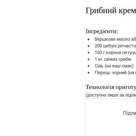
Грибний крем.
Інгредієнти:
Вершкове масло або
200 цибулі ріпчасто
100 г кореня петру
1 кг свіжих грибів
Сіль (на ваш смак)
Перець чорний (на 
Технологія пригот
(доступно лише 
за підп
Підпи