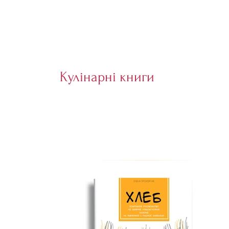
Кулінарні книги
ОГІРКИ ЛІТНІ (малосольні)