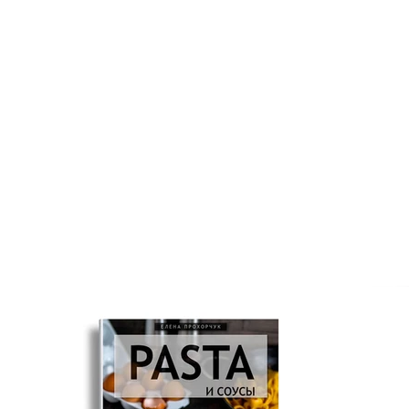
Маслюки мариновані
В'ял
умов
зиму