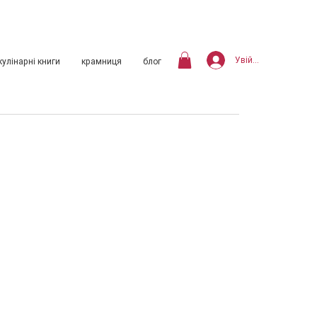
Увійти
кулінарні книги
крамниця
блог