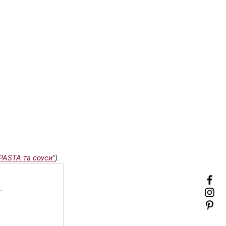
PASTA та соуси"
).
.