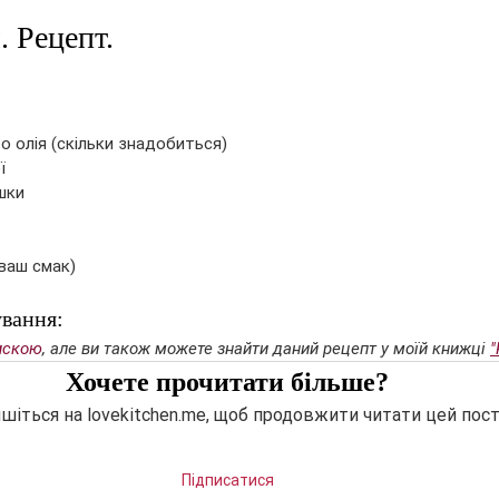
 Рецепт.
 олія (скільки знадобиться)
ї 
шки 
ваш смак)
ування:
искою
, але ви також можете знайти даний рецепт у моїй книжці 
"
Хочете прочитати більше?
шіться на lovekitchen.me, щоб продовжити читати цей пост
Підписатися