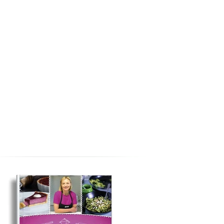
ені томати в домашніх
ах, простий рецепт на