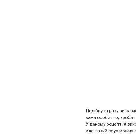
Подібну страву ви завж
вами особисто, зробить
У даному рецепті я вик
Але такий соус можна см