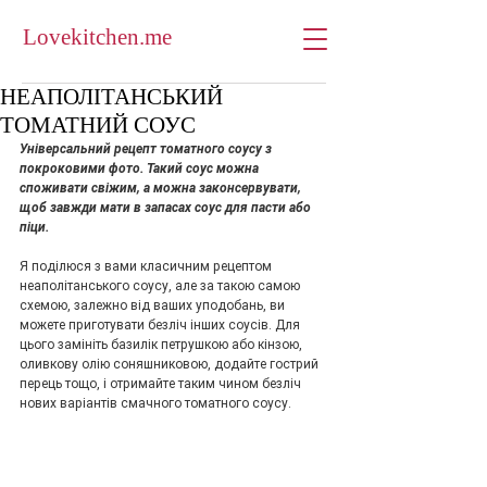
Lovekitchen.me
НЕАПОЛІТАНСЬКИЙ
ТОМАТНИЙ СОУС
Універсальний рецепт томатного соусу з 
покроковими фото. Такий соус можна 
споживати свіжим, а можна законсервувати, 
щоб завжди мати в запасах соус для пасти або 
піци.
Я поділюся з вами класичним рецептом 
неаполітанського соусу, але за такою самою 
схемою, залежно від ваших уподобань, ви 
можете приготувати безліч інших соусів. Для 
цього замініть базилік петрушкою або кінзою, 
оливкову олію соняшниковою, додайте гострий 
перець тощо, і отримайте таким чином безліч 
нових варіантів смачного томатного соусу.