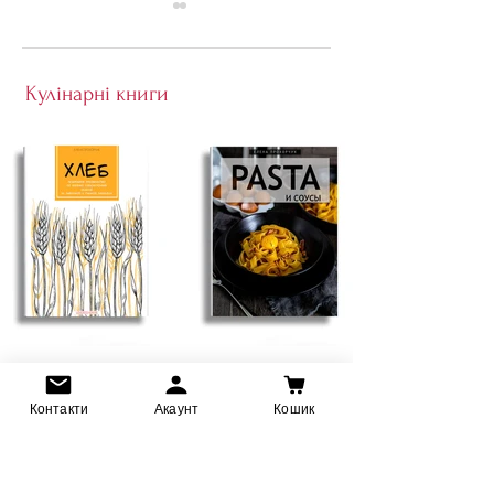
Кулінарні книги
Маслюки марино
СВІЖА ЯЄЧНА ПАСТА
(на жовтках)
Контакти
Акаунт
Кошик